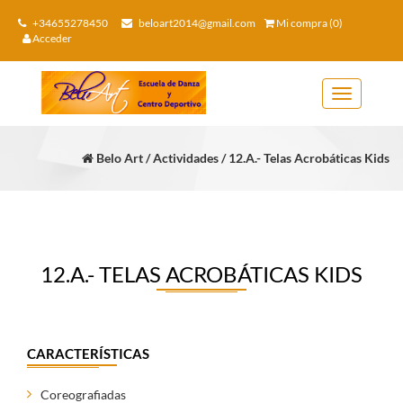
+34655278450
beloart2014@gmail.com
Mi compra (0)
Acceder
Toggle
navigation
Belo Art / Actividades / 12.A.- Telas Acrobáticas Kids
12.A.- TELAS ACROBÁTICAS KIDS
CARACTERÍSTICAS
Coreografiadas