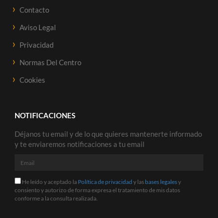
Contacto
Aviso Legal
Privacidad
Normas Del Centro
Cookies
NOTIFICACIONES
Déjanos tu email y de lo que quieres mantenerte informado
y te enviaremos notificaciones a tu email
Email
He
He leído y aceptado la
Política de privacidad
y las
bases legales
y
leído
consiento y autorizo de forma expresa el tratamiento de mis datos
y
conforme a la consulta realizada.
aceptado
la