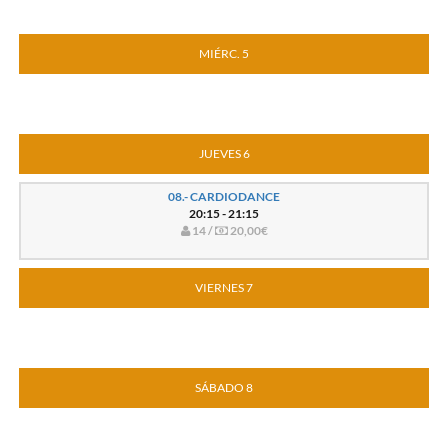
MIÉRC. 5
JUEVES 6
08.- CARDIODANCE
20:15 - 21:15
14 /
20,00€
VIERNES 7
SÁBADO 8