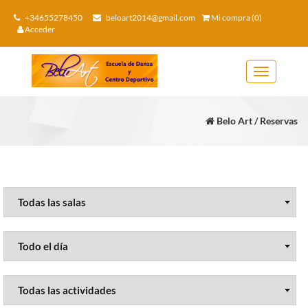
+34655278450
beloart2014@gmail.com
Mi compra (0)
Acceder
Toggle
navigation
Belo Art / Reservas