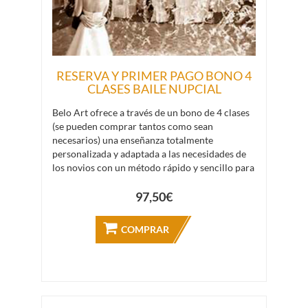
RESERVA Y PRIMER PAGO BONO 4
CLASES BAILE NUPCIAL
Belo Art ofrece a través de un bono de 4 clases
(se pueden comprar tantos como sean
necesarios) una enseñanza totalmente
personalizada y adaptada a las necesidades de
los novios con un método rápido y sencillo para
que se desenvuelvan con facilidad en la pista y
en un día tan importante como es el de su boda.
97,50€
Se pueden enseñar a bailar muchos tipos de
coreografías: desde el tradicional vals a la
COMPRAR
canción que más emocione a los novios,
pasando por el baile de su película favorita,...
Como complemento, también se ofrecen clases
para los familiares y amigos que quieran
sorprender a los novios con una coreografía