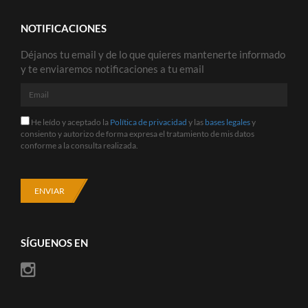
NOTIFICACIONES
Déjanos tu email y de lo que quieres mantenerte informado
y te enviaremos notificaciones a tu email
Email
He
He leído y aceptado la
Política de privacidad
y las
bases legales
y
leído
consiento y autorizo de forma expresa el tratamiento de mis datos
y
conforme a la consulta realizada.
aceptado
la
Política
de
ENVIAR
privacidad
y
las
bases
SÍGUENOS EN
legales
y
consiento
y
autorizo
de