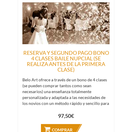
conjunta o crear un momento memorable para
ese día tan especial.
La única condición que ponemos es que, al
tratarse de clases personalizadas donde hay que
cuadrar disponibilidad de profesor/a y
disponibilidad de sala, se avise con una
antelación suficiente (al menos 12 horas antes
de la clases pactada) para poder reubicar la
RESERVA Y SEGUNDO PAGO BONO
4 CLASES BAILE NUPCIAL (SE
clase en otra fecha y horario. Si no se hace con
REALIZA ANTES DE LA PRIMERA
este margen, la clase se considerará impartida.
CLASE)
Belo Art ofrece a través de un bono de 4 clases
(se pueden comprar tantos como sean
necesarios) una enseñanza totalmente
personalizada y adaptada a las necesidades de
los novios con un método rápido y sencillo para
que se desenvuelvan con facilidad en la pista y
en un día tan importante como es el de su boda.
97,50€
Se pueden enseñar a bailar muchos tipos de
coreografías: desde el tradicional vals a la
COMPRAR