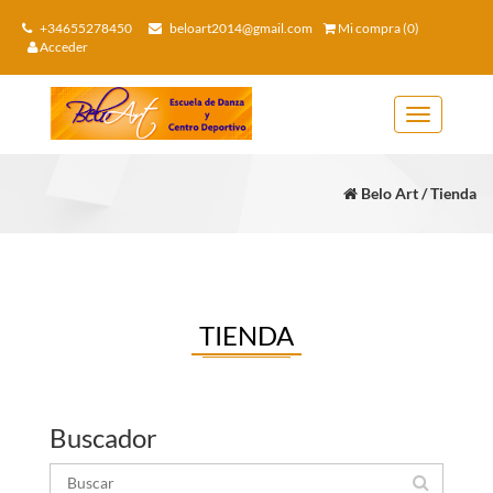
+34655278450
beloart2014@gmail.com
Mi compra (0)
Acceder
Toggle
navigation
Belo Art / Tienda
TIENDA
Buscador
Buscar