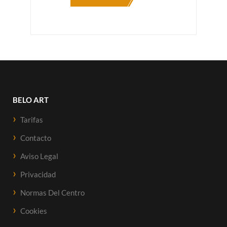
canción que más emocione a los novios,
pasando por el baile de su película favorita,...
Como complemento, también se ofrecen clases
para los familiares y amigos que quieran
sorprender a los novios con una coreografía
conjunta o crear un momento memorable para
ese día tan especial.
La única condición que ponemos es que, al
BELO ART
tratarse de clases personalizadas donde hay que
cuadrar disponibilidad de profesor/a y
Tarifas
disponibilidad de sala, se avise con una
antelación suficiente (al menos 12 horas antes
Contacto
de la clases pactada) para poder reubicar la
clase en otra fecha y horario. Si no se hace con
Aviso Legal
este margen, la clase se considerará impartida.
Privacidad
Normas Del Centro
Cookies