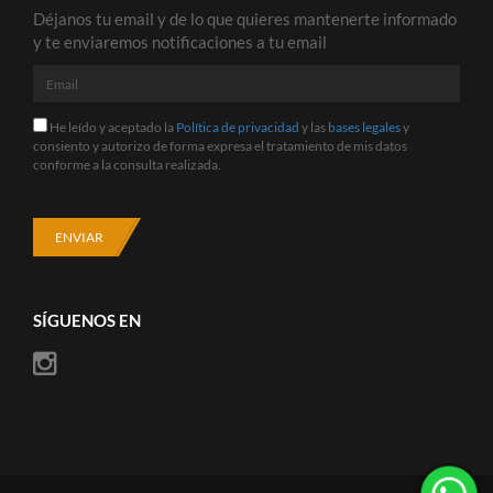
Déjanos tu email y de lo que quieres mantenerte informado
y te enviaremos notificaciones a tu email
Email
He
He leído y aceptado la
Política de privacidad
y las
bases legales
y
leído
consiento y autorizo de forma expresa el tratamiento de mis datos
y
conforme a la consulta realizada.
aceptado
la
Política
de
ENVIAR
privacidad
y
las
bases
SÍGUENOS EN
legales
y
consiento
y
autorizo
de
forma
expresa
el