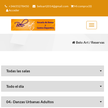
+34655278450
beloart2014@gmail.com
Mi compra (0)
Acceder
Toggle
navigation
Belo Art / Reservas