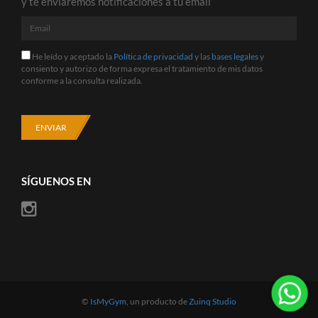
y te enviaremos notificaciones a tu email
Email
He
He leído y aceptado la
Política de privacidad
y las
bases legales
y
leído
consiento y autorizo de forma expresa el tratamiento de mis datos
y
conforme a la consulta realizada.
aceptado
la
Política
de
ENVIAR
privacidad
y
las
bases
SÍGUENOS EN
legales
y
consiento
y
autorizo
de
forma
expresa
el
tratamiento
©
IsMyGym
, un producto de
Zuinq Studio
de