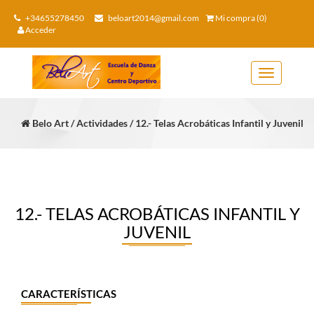
+34655278450
beloart2014@gmail.com
Mi compra (0)
Acceder
Toggle
navigation
Belo Art / Actividades / 12.- Telas Acrobáticas Infantil y Juvenil
12.- TELAS ACROBÁTICAS INFANTIL Y
JUVENIL
CARACTERÍSTICAS